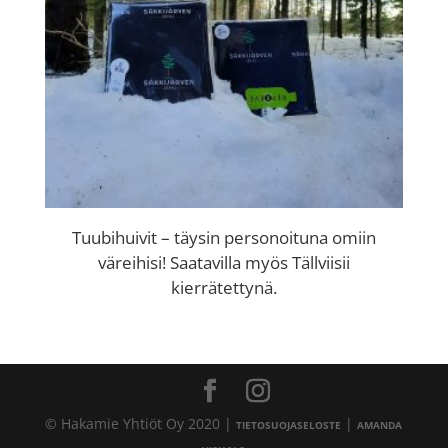
Tuubihuivit – täysin personoituna omiin
väreihisi! Saatavilla myös Tällviisii
kierrätettynä.
© Hakamie Yhtiöt Oy 2020 |
|
TIETOSUOJASELOSTE
AMANDA