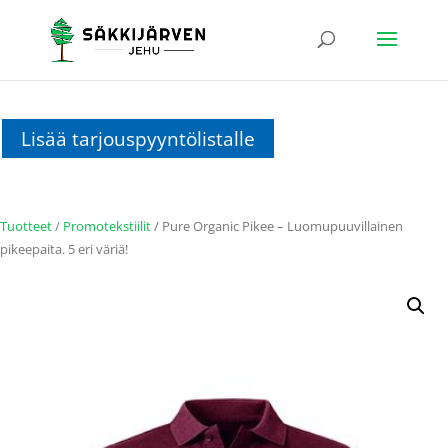
Lisää tarjouspyyntölistalle
Tuotteet
/
Promotekstiilit
/ Pure Organic Pikee – Luomupuuvillainen
pikeepaita. 5 eri väriä!