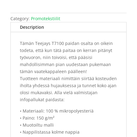
Category:
Promotekstiilit
Description
Tämän Teejays T7100 paidan osalta on oikein
todeta, että kun tätä paitaa on kerran pitänyt
työvuoron, niin toivoisi, että pääsisi
mahdollisimman pian uudestaan pukemaan
tämän vaatekappaleen päälleen!
Tuotteen materiaali nimittäin siirtää kosteuden
iholta yhdessä hujauksessa ja tunnet koko ajan
olosi mukavaksi. Alla vielä valmistajan
infopallukat paidasta:
• Materiaali: 100 % mikropolyesteriä
• Paino: 150 g/m²
• Muotoiltu malli
• Nappilistassa kolme nappia