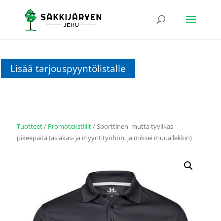
Lisää tarjouspyyntölistalle
Tuotteet
/
Promotekstiilit
/ Sporttinen, mutta tyylikäs
pikeepaita (asiakas- ja myyntityöhön, ja miksei muuallekkin)