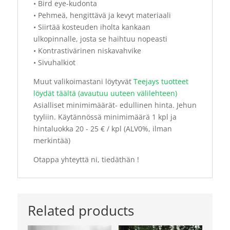
• Bird eye-kudonta
• Pehmeä, hengittävä ja kevyt materiaali
• Siirtää kosteuden iholta kankaan
ulkopinnalle, josta se haihtuu nopeasti
• Kontrastivärinen niskavahvike
• Sivuhalkiot
Muut valikoimastani löytyvät
Teejays tuotteet
löydät täältä (avautuu uuteen välilehteen)
Asialliset minimimäärät- edullinen hinta. Jehun
tyyliin. Käytännössä minimimäärä 1 kpl ja
hintaluokka 20 - 25 € / kpl (ALV0%, ilman
merkintää)
Otappa yhteyttä ni, tiedäthän !
Related products